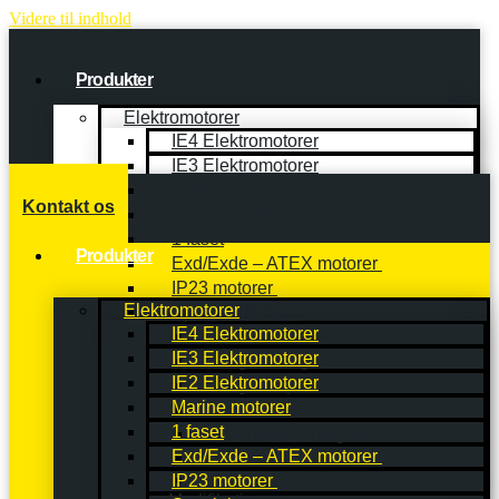
Videre til indhold
Produkter
Elektromotorer
IE4 Elektromotorer
IE3 Elektromotorer
IE2 Elektromotorer
Kontakt os
Marine motorer
1 faset
Produkter
Exd/Exde – ATEX motorer
IP23 motorer
Elektromotorer
Special motorer
IE4 Elektromotorer
Bremsemotorer
IE3 Elektromotorer
High voltage
IE2 Elektromotorer
High output
Marine motorer
NEMA
1 faset
Permanent magnet
Exd/Exde – ATEX motorer
DC motorer
Slipring
IP23 motorer