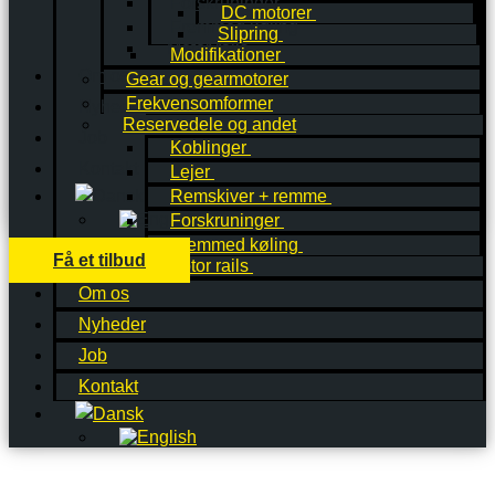
Forskruninger
DC motorer
Fremmed køling
Slipring
Motor rails
Modifikationer
Om os
Gear og gearmotorer
Frekvensomformer
Nyheder
Reservedele og andet
Job
Koblinger
Kontakt
Lejer
Remskiver + remme
Forskruninger
Fremmed køling
Få et tilbud
Motor rails
Om os
Nyheder
Job
Kontakt