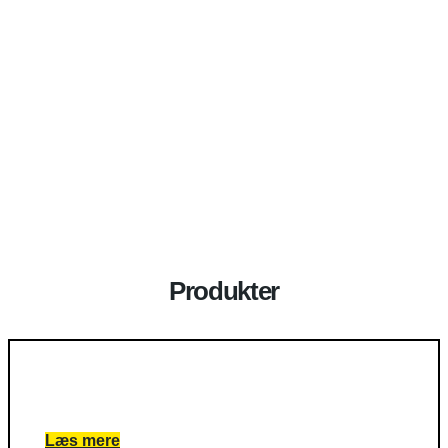
Fuld service leverandør
Vi laver løsninger i alle størrelser til alle
industrier.
Produkter
Elektromotorer
Læs mere